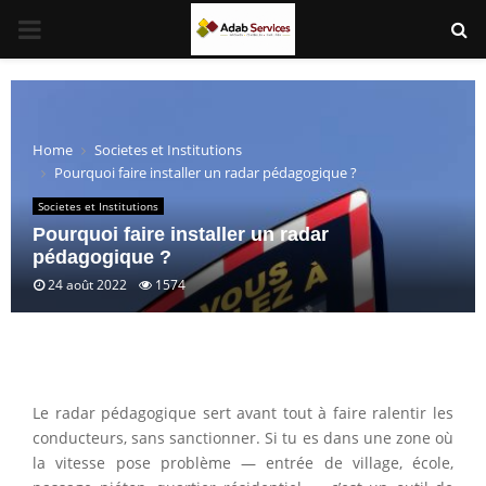
PRIMARY
MENU
Home
Societes et Institutions
Pourquoi faire installer un radar pédagogique ?
Societes et Institutions
Pourquoi faire installer un radar
pédagogique ?
24 août 2022
1574
Le radar pédagogique sert avant tout à faire ralentir les
conducteurs, sans sanctionner. Si tu es dans une zone où
la vitesse pose problème — entrée de village, école,