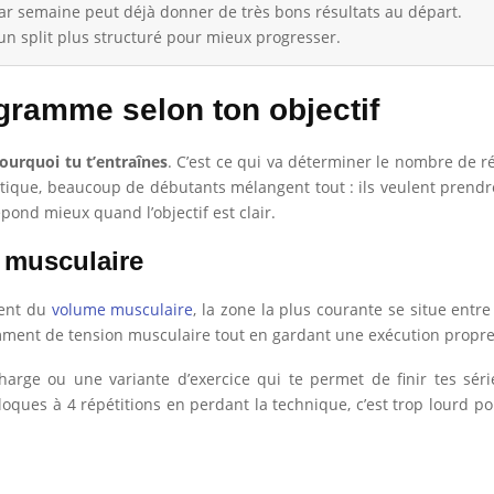
r semaine peut déjà donner de très bons résultats au départ.
n split plus structuré pour mieux progresser.
gramme selon ton objectif
ourquoi tu t’entraînes
. C’est ce qui va déterminer le nombre de r
tique, beaucoup de débutants mélangent tout : ils veulent prendre
ond mieux quand l’objectif est clair.
 musculaire
ment du
volume musculaire
, la zone la plus courante se situe entr
samment de tension musculaire tout en gardant une exécution propre
arge ou une variante d’exercice qui te permet de finir tes séries
tu bloques à 4 répétitions en perdant la technique, c’est trop lourd