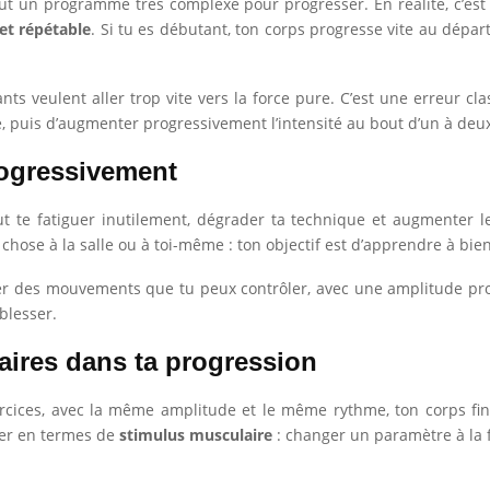
 un programme très complexe pour progresser. En réalité, c’est so
 et répétable
. Si tu es débutant, ton corps progresse vite au dépar
ts veulent aller trop vite vers la force pure. C’est une erreur cla
e, puis d’augmenter progressivement l’intensité au bout d’un à deu
ogressivement
t te fatiguer inutilement, dégrader ta technique et augmenter 
chose à la salle ou à toi-même : ton objectif est d’apprendre à bien
ier des mouvements que tu peux contrôler, avec une amplitude pro
blesser.
laires dans ta progression
cices, avec la même amplitude et le même rythme, ton corps finit 
nser en termes de
stimulus musculaire
: changer un paramètre à la f